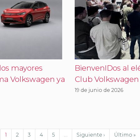
 los mayores
BienvenIDos al el
ama Volkswagen ya
Club Volkswagen
19 de junio de 2026
1
2
3
4
5
…
Siguiente ›
Último »