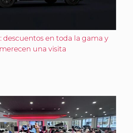
: descuentos en toda la gama y
 merecen una visita