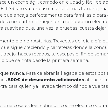
busca un coche ágil, cómodo en ciudad y fácil de ap
a. El ID.3 Neo va un paso más allá: más tamaño, má
 que encaja perfectamente para familias o para
os comparten lo mejor de la conducción eléctric
sa suavidad que, una vez la pruebas, cuesta dejar 
lmente bien en Asturias. Trayectos del día a día qu
 que sigue creciendo y carreteras donde la cond
al trabajo, haces recados, te escapas el fin de sem
bio que se nota desde la primera semana.
 que nunca. Para celebrar la llegada de estos dos
amos
500€ de descuento adicionales
al hacer t
xtra para quien ya llevaba tiempo dándole vueltas
. Una cosa es leer sobre un coche eléctrico y otr