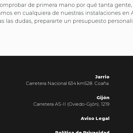
 y comprobar de primera mano por qué tanta gente,
ramos en cualquiera de nuestras instalaciones en 
as las dudas, prepararte un presupuesto personal
.
Jarrio
Carretera Nacional 634 km528. Coaña.
Gijón
Carretera AS-II (Oviedo-Gijón), 1219
Aviso Legal
Política de Privacidad