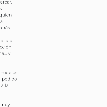
arcar,
s
 quien
a:
atrás.
e rara
ucción
ana… y
 modelos,
u pedido
 a la
a muy