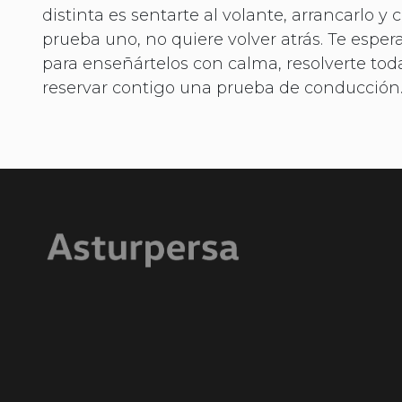
distinta es sentarte al volante, arrancarlo
prueba uno, no quiere volver atrás. Te espe
para enseñártelos con calma, resolverte tod
reservar contigo una prueba de conducción