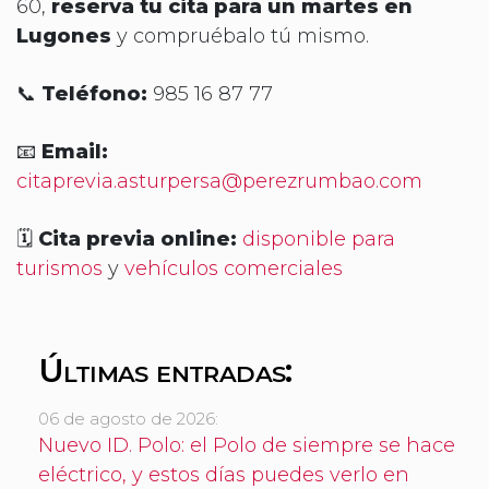
60,
reserva tu cita para un martes en
Lugones
y compruébalo tú mismo.
📞
Teléfono:
985 16 87 77
📧
Email:
citaprevia.asturpersa@perezrumbao.com
🗓️
Cita previa online:
disponible para
turismos
y
vehículos comerciales
Últimas entradas:
06 de agosto de 2026:
Nuevo ID. Polo: el Polo de siempre se hace
eléctrico, y estos días puedes verlo en